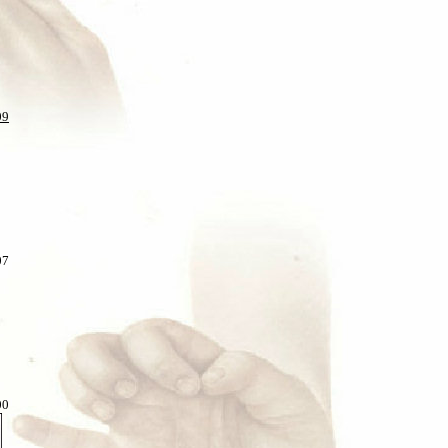
09
07
00