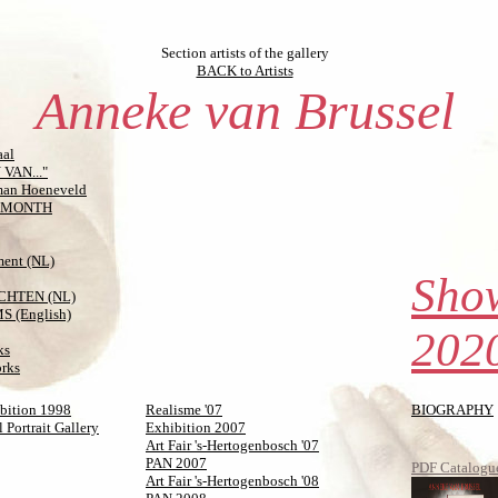
Section artists of the gallery
BACK to Artists
Anneke van Brussel
aal
 VAN..."
man Hoeneveld
E MONTH
ment (NL)
Sho
CHTEN (NL)
 (English)
2020
ks
orks
ibition 1998
Realisme '07
BIOGRAPHY
l Portrait Gallery
Exhibition 2007
Art Fair 's-Hertogenbosch '07
PAN 2007
PDF Catalogu
Art Fair 's-Hertogenbosch '08