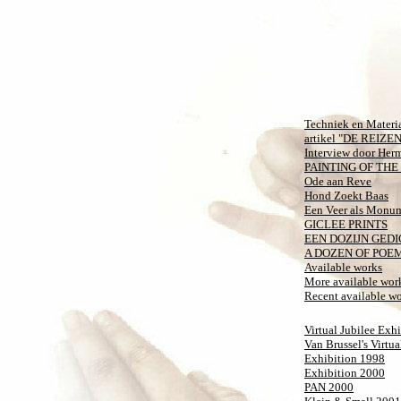
Techniek en Materi
artikel "DE REIZEN
Interview door Her
PAINTING OF TH
Ode aan Reve
Hond Zoekt Baas
Een Veer als Monu
GICLEE PRINTS
EEN DOZIJN GEDI
A DOZEN OF POEMS
Available works
More available wor
Recent available w
Virtual Jubilee Exh
Van Brussel's Virtua
Exhibition 1998
Exhibition 2000
PAN 2000