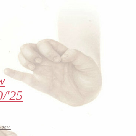
w
/'25
e 2020