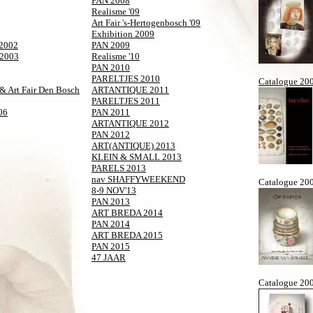
PAN 2008
Realisme '09
Art Fair 's-Hertogenbosch '09
Exhibition 2009
2002
PAN 2009
2003
Realisme '10
PAN 2010
PARELTJES 2010
Catalogue 20
 Art Fair Den Bosch
ARTANTIQUE 2011
PARELTJES 2011
06
PAN 2011
ARTANTIQUE 2012
PAN 2012
ART(ANTIQUE) 2013
KLEIN & SMALL 2013
PARELS 2013
nav SHAFFYWEEKEND
Catalogue 20
8-9 NOV'13
PAN 2013
ART BREDA 2014
PAN 2014
ART BREDA 2015
PAN 2015
47 JAAR
Catalogue 20