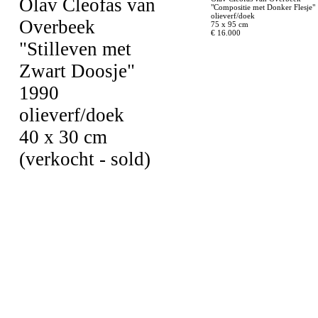
Olav Cleofas van
"Compositie met Donker Flesje"
olieverf/doek
Overbeek
75 x 95 cm
€ 16.000
"Stilleven met
Zwart Doosje"
1990
olieverf/doek
40 x 30 cm
(verkocht - sold)