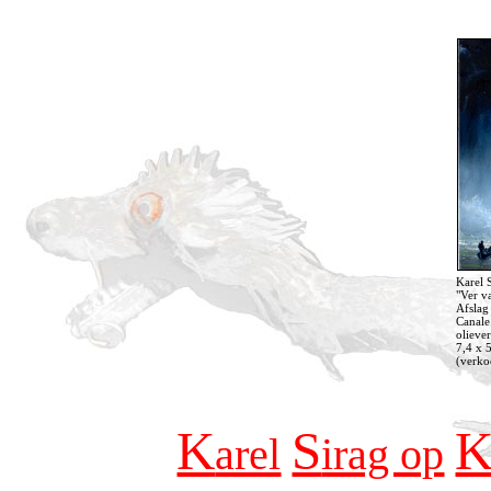
Karel 
"Ver v
Afslag
Canale
olieve
7,4 x 
(verko
K
S
arel
irag op