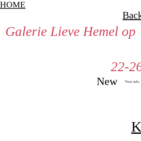
HOME
Bac
Galerie Lieve Hemel op
22-2
New
Voor info
K