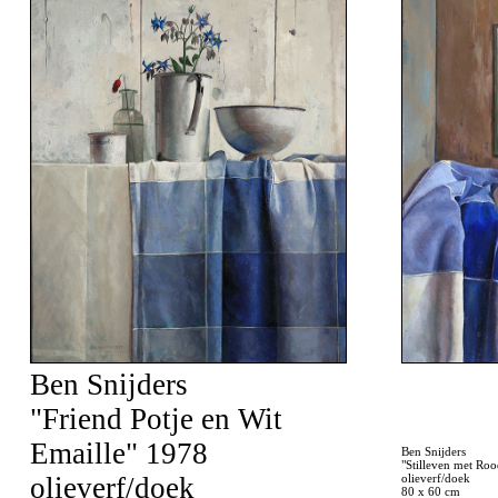
Ben Snijders
"Friend Potje en Wit
Emaille" 1978
Ben Snijders
"Stilleven met Ro
olieverf/doek
olieverf/doek
80 x 60 cm