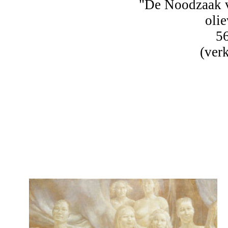
"De Noodzaak v
olie
5
(verk