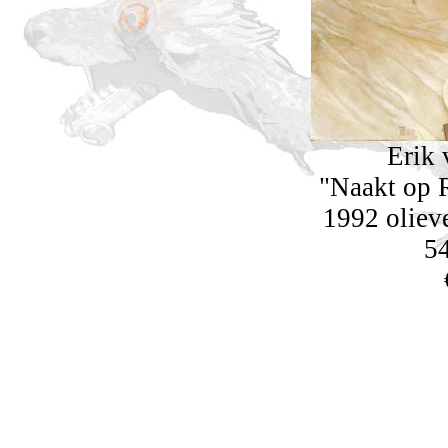
Erik 
"Naakt op 
1992 oliev
5