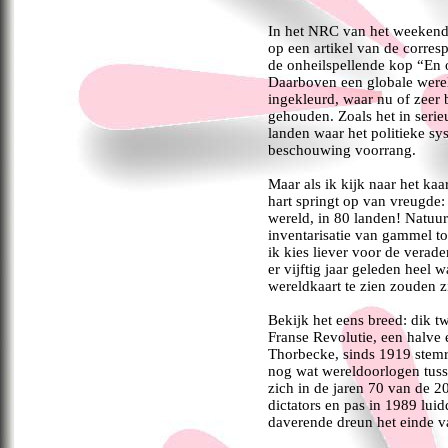
In het NRC van het weekend v
op een artikel van de corres
de onheilspellende kop “En o
Daarboven een globale werel
ingekleurd, waar nu of zeer
gehouden. Zoals het in serie
landen waar het politieke s
beschouwing voorrang.
Maar als ik kijk naar het kaa
hart springt op van vreugde:
wereld, in 80 landen! Natuurl
inventarisatie van gammel to
ik kies liever voor de verad
er vijftig jaar geleden heel 
wereldkaart te zien zouden z
Bekijk het eens breed: dik 
Franse Revolutie, een halve
Thorbecke, sinds 1919 stemr
nog wat wereldoorlogen tuss
zich in de jaren 70 van de 2
dictators en pas in 1989 lui
daverende dreun het einde v